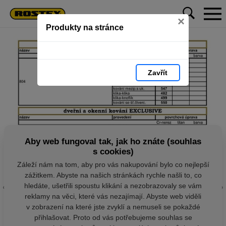
×
Produkty na stránce
Zavřít
Aby web fungoval tak, jak ho znáte (souhlas
s cookies)
Záleží nám na tom, aby pro vás nakupování bylo co nejlepší
zážitkem. Abyste na našich stránkách rychle našli to, co
hledáte, ušetřili spoustu klikání a nezobrazovaly se vám
reklamy na věci, které vás nezajímají. Abyste web viděli
v zobrazení na které jste zvyklí a nemuseli se pokaždé
přihlašovat. Proto od vás potřebujeme souhlas se