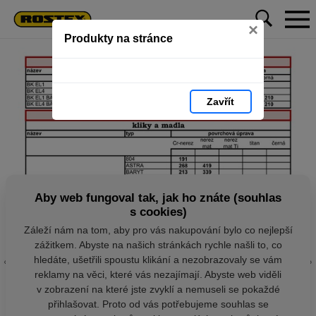
×
Produkty na stránce
Zavřít
Aby web fungoval tak, jak ho znáte (souhlas
s cookies)
Záleží nám na tom, aby pro vás nakupování bylo co nejlepší
zážitkem. Abyste na našich stránkách rychle našli to, co
hledáte, ušetřili spoustu klikání a nezobrazovaly se vám
reklamy na věci, které vás nezajímají. Abyste web viděli
v zobrazení na které jste zvyklí a nemuseli se pokaždé
přihlašovat. Proto od vás potřebujeme souhlas se