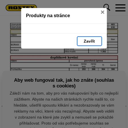
×
Produkty na stránce
Zavřít
Aby web fungoval tak, jak ho znáte (souhlas
s cookies)
Záleží nám na tom, aby pro vás nakupování bylo co nejlepší
zážitkem. Abyste na našich stránkách rychle našli to, co
hledáte, ušetřili spoustu klikání a nezobrazovaly se vám
reklamy na věci, které vás nezajímají. Abyste web viděli
v zobrazení na které jste zvyklí a nemuseli se pokaždé
přihlašovat. Proto od vás potřebujeme souhlas se