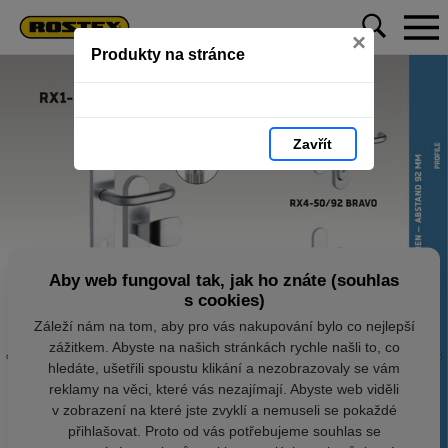
×
Produkty na stránce
Zavřít
Aby web fungoval tak, jak ho znáte (souhlas
s cookies)
Záleží nám na tom, aby pro vás nakupování bylo co nejlepší
zážitkem. Abyste na našich stránkách rychle našli to, co
hledáte, ušetřili spoustu klikání a nezobrazovaly se vám
reklamy na věci, které vás nezajímají. Abyste web viděli
v zobrazení na které jste zvyklí a nemuseli se pokaždé
přihlašovat. Proto od vás potřebujeme souhlas se