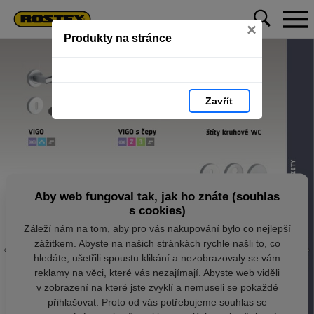
×
Produkty na stránce
Zavřít
Aby web fungoval tak, jak ho znáte (souhlas
s cookies)
Záleží nám na tom, aby pro vás nakupování bylo co nejlepší
zážitkem. Abyste na našich stránkách rychle našli to, co
hledáte, ušetřili spoustu klikání a nezobrazovaly se vám
reklamy na věci, které vás nezajímají. Abyste web viděli
v zobrazení na které jste zvyklí a nemuseli se pokaždé
přihlašovat. Proto od vás potřebujeme souhlas se