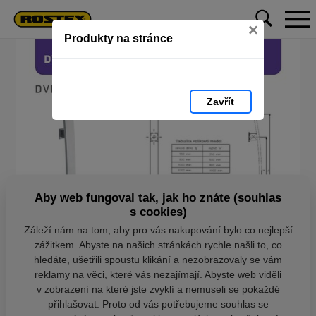
×
Produkty na stránce
Zavřít
Aby web fungoval tak, jak ho znáte (souhlas
s cookies)
Záleží nám na tom, aby pro vás nakupování bylo co nejlepší
zážitkem. Abyste na našich stránkách rychle našli to, co
hledáte, ušetřili spoustu klikání a nezobrazovaly se vám
reklamy na věci, které vás nezajímají. Abyste web viděli
v zobrazení na které jste zvyklí a nemuseli se pokaždé
přihlašovat. Proto od vás potřebujeme souhlas se