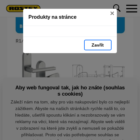
×
Produkty na stránce
Zavřít
Aby web fungoval tak, jak ho znáte (souhlas
s cookies)
Záleží nám na tom, aby pro vás nakupování bylo co nejlepší
zážitkem. Abyste na našich stránkách rychle našli to, co
hledáte, ušetřili spoustu klikání a nezobrazovaly se vám
reklamy na věci, které vás nezajímají. Abyste web viděli
v zobrazení na které jste zvyklí a nemuseli se pokaždé
přihlašovat. Proto od vás potřebujeme souhlas se