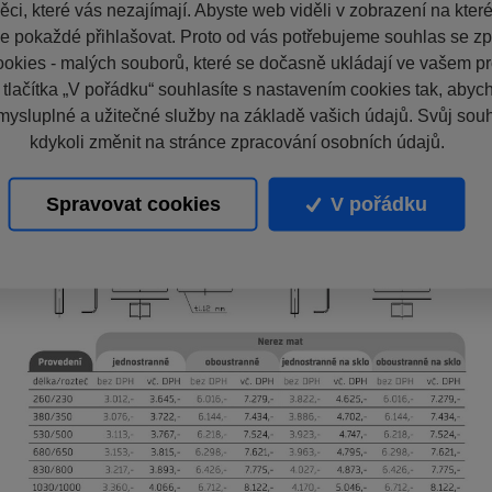
ci, které vás nezajímají. Abyste web viděli v zobrazení na které 
e pokaždé přihlašovat. Proto od vás potřebujeme souhlas se z
okies - malých souborů, které se dočasně ukládají ve vašem pro
 tlačítka „V pořádku“ souhlasíte s nastavením cookies tak, aby
mysluplné a užitečné služby na základě vašich údajů. Svůj sou
kdykoli změnit na stránce zpracování osobních údajů.
Spravovat cookies
V pořádku