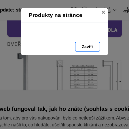
pdate: strana 23
×
Produkty na stránce
Zavřít
web fungoval tak, jak ho znáte (souhlas s cook
a tom, aby pro vás nakupování bylo co nejlepší zážitkem. Abyst
ychle našli to, co hledáte, ušetřili spoustu klikání a nezobrazov