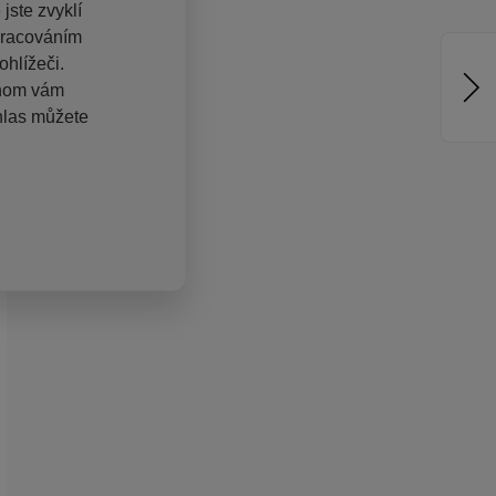
jste zvyklí
pracováním
hlížeči.
chom vám
hlas můžete