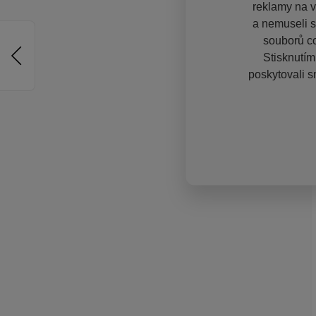
reklamy na vě
a nemuseli s
souborů co
Stisknutím
poskytovali s