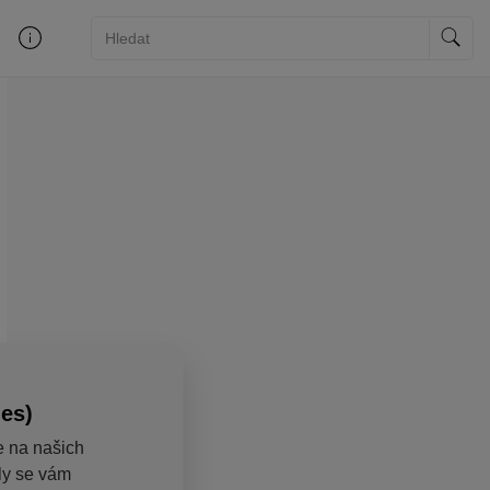
ies)
e na našich
aly se vám