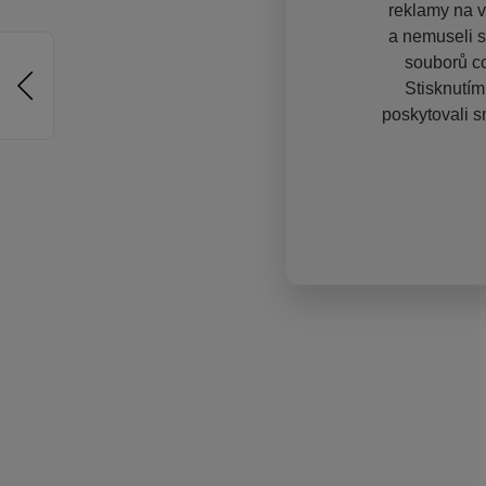
reklamy na vě
a nemuseli s
souborů co
Stisknutím
poskytovali s