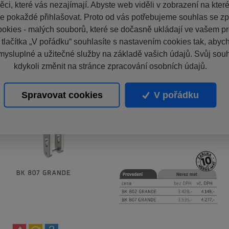
ci, které vás nezajímají. Abyste web viděli v zobrazení na které 
e pokaždé přihlašovat. Proto od vás potřebujeme souhlas se z
okies - malých souborů, které se dočasně ukládají ve vašem pro
 tlačítka „V pořádku“ souhlasíte s nastavením cookies tak, aby
mysluplné a užitečné služby na základě vašich údajů. Svůj sou
kdykoli změnit na stránce zpracování osobních údajů.
Spravovat cookies
V pořádku