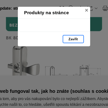
pdate: strana 30
×
Produkty na stránce
Zavřít
web fungoval tak, jak ho znáte (souhlas s cook
a tom, aby pro vás nakupování bylo co nejlepší zážitkem. Abyst
ychle našli to, co hledáte, ušetřili spoustu klikání a nezobrazov