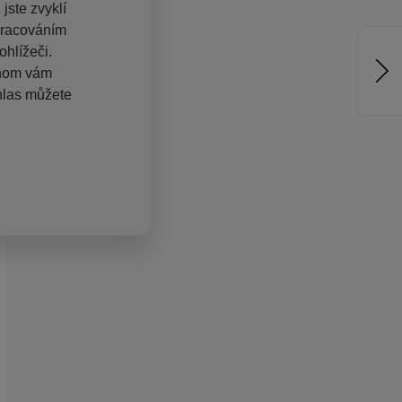
jste zvyklí
pracováním
hlížeči.
chom vám
hlas můžete