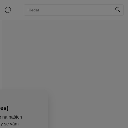
ies)
e na našich
aly se vám