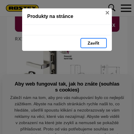
×
Produkty na stránce
Zavřít
Aby web fungoval tak, jak ho znáte (souhlas
s cookies)
Záleží nám na tom, aby pro vás nakupování bylo co nejlepší
zážitkem. Abyste na našich stránkách rychle našli to, co
hledáte, ušetřili spoustu klikání a nezobrazovaly se vám
reklamy na věci, které vás nezajímají. Abyste web viděli
v zobrazení na které jste zvyklí a nemuseli se pokaždé
přihlašovat. Proto od vás potřebujeme souhlas se