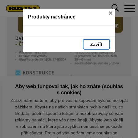
×
Produkty na stránce
Zavřít
Aby web fungoval tak, jak ho znáte (souhlas
s cookies)
Záleží nám na tom, aby pro vás nakupování bylo co nejlepší
zážitkem. Abyste na našich stránkách rychle našli to, co
hledáte, ušetřili spoustu klikání a nezobrazovaly se vám
reklamy na věci, které vás nezajímají. Abyste web viděli
v zobrazení na které jste zvyklí a nemuseli se pokaždé
přihlašovat. Proto od vás potřebujeme souhlas se