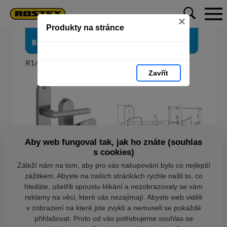
×
Produkty na stránce
Zavřít
Aby web fungoval tak, jak ho znáte (souhlas
s cookies)
Záleží nám na tom, aby pro vás nakupování bylo co nejlepší
zážitkem. Abyste na našich stránkách rychle našli to, co
hledáte, ušetřili spoustu klikání a nezobrazovaly se vám
reklamy na věci, které vás nezajímají. Abyste web viděli
v zobrazení na které jste zvyklí a nemuseli se pokaždé
přihlašovat. Proto od vás potřebujeme souhlas se