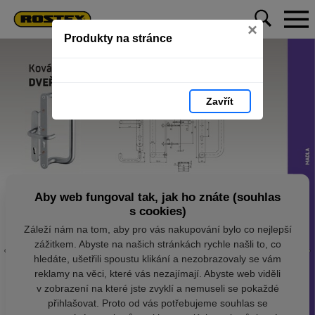
×
Produkty na stránce
Zavřít
Aby web fungoval tak, jak ho znáte (souhlas
s cookies)
Záleží nám na tom, aby pro vás nakupování bylo co nejlepší
zážitkem. Abyste na našich stránkách rychle našli to, co
hledáte, ušetřili spoustu klikání a nezobrazovaly se vám
reklamy na věci, které vás nezajímají. Abyste web viděli
v zobrazení na které jste zvyklí a nemuseli se pokaždé
přihlašovat. Proto od vás potřebujeme souhlas se