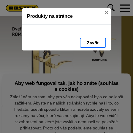
×
Produkty na stránce
Zavřít
Aby web fungoval tak, jak ho znáte (souhlas
s cookies)
Záleží nám na tom, aby pro vás nakupování bylo co nejlepší
zážitkem. Abyste na našich stránkách rychle našli to, co
hledáte, ušetřili spoustu klikání a nezobrazovaly se vám
reklamy na věci, které vás nezajímají. Abyste web viděli
v zobrazení na které jste zvyklí a nemuseli se pokaždé
přihlašovat. Proto od vás potřebujeme souhlas se