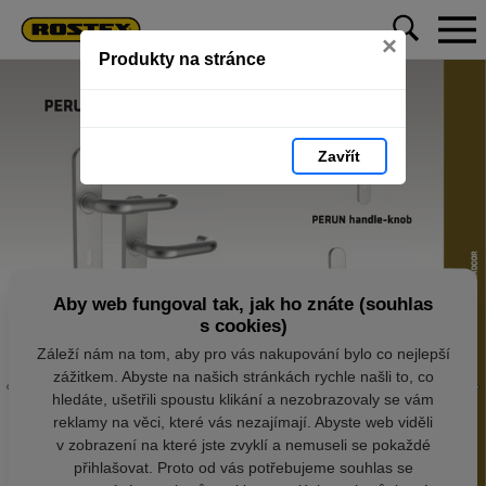
×
Produkty na stránce
Zavřít
Aby web fungoval tak, jak ho znáte (souhlas
s cookies)
Záleží nám na tom, aby pro vás nakupování bylo co nejlepší
zážitkem. Abyste na našich stránkách rychle našli to, co
hledáte, ušetřili spoustu klikání a nezobrazovaly se vám
reklamy na věci, které vás nezajímají. Abyste web viděli
v zobrazení na které jste zvyklí a nemuseli se pokaždé
přihlašovat. Proto od vás potřebujeme souhlas se