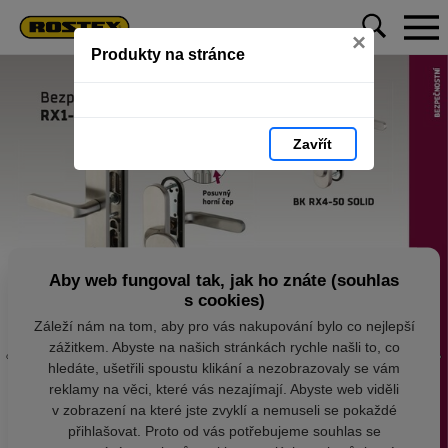
×
Produkty na stránce
Zavřít
Aby web fungoval tak, jak ho znáte (souhlas
s cookies)
Záleží nám na tom, aby pro vás nakupování bylo co nejlepší
zážitkem. Abyste na našich stránkách rychle našli to, co
hledáte, ušetřili spoustu klikání a nezobrazovaly se vám
reklamy na věci, které vás nezajímají. Abyste web viděli
v zobrazení na které jste zvyklí a nemuseli se pokaždé
přihlašovat. Proto od vás potřebujeme souhlas se