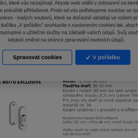
ci, které vás nezajímají. Abyste web viděli v zobrazení na které 
e pokaždé přihlašovat. Proto od vás potřebujeme souhlas se z
okies - malých souborů, které se dočasně ukládají ve vašem pro
 tlačítka „V pořádku“ souhlasíte s nastavením cookies tak, aby
mysluplné a užitečné služby na základě vašich údajů. Svůj sou
kdykoli změnit na stránce zpracování osobních údajů.
Spravovat cookies
V pořádku