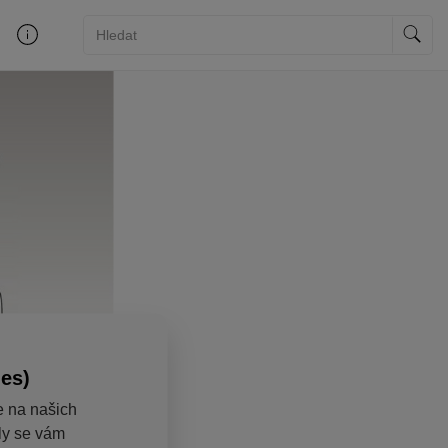
ies)
e na našich
aly se vám