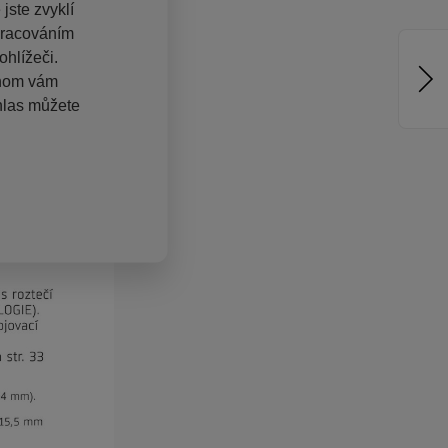
jste zvyklí
pracováním
hlížeči.
chom vám
hlas můžete