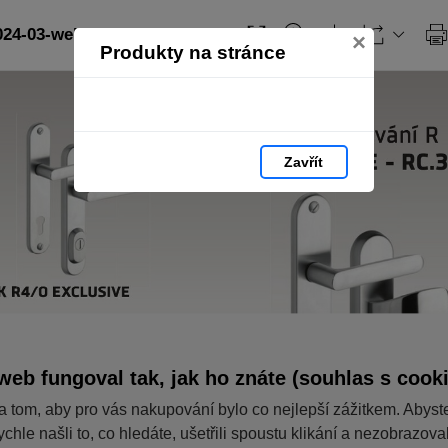
024-03-web: strana 22
×
Produkty na stránce
Zavřít
web fungoval tak, jak ho znáte (souhlas s cook
a tom, aby pro vás nakupování bylo co nejlepší zážitkem. Abyst
ychle našli to, co hledáte, ušetřili spoustu klikání a nezobrazov