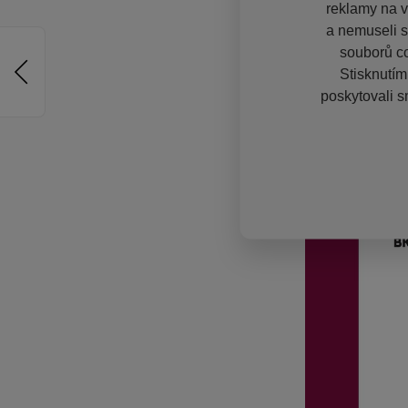
reklamy na vě
a nemuseli s
souborů co
Stisknutím
poskytovali s