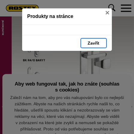
×
Produkty na stránce
Zavřít
Aby web fungoval tak, jak ho znáte (souhlas
s cookies)
Záleží nám na tom, aby pro vás nakupování bylo co nejlepší
zážitkem. Abyste na našich stránkách rychle našli to, co
hledáte, ušetřili spoustu klikání a nezobrazovaly se vám
reklamy na věci, které vás nezajímají. Abyste web viděli
v zobrazení na které jste zvyklí a nemuseli se pokaždé
přihlašovat. Proto od vás potřebujeme souhlas se