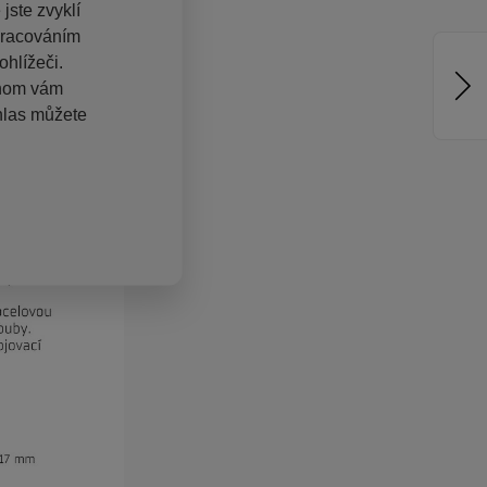
jste zvyklí
pracováním
hlížeči.
chom vám
hlas můžete