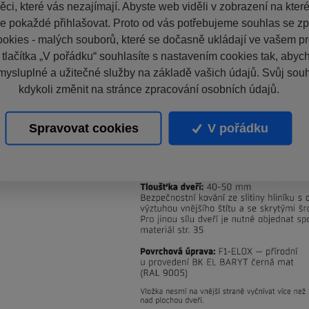
ci, které vás nezajímají. Abyste web viděli v zobrazení na které 
e pokaždé přihlašovat. Proto od vás potřebujeme souhlas se z
okies - malých souborů, které se dočasně ukládají ve vašem pro
 tlačítka „V pořádku“ souhlasíte s nastavením cookies tak, aby
mysluplné a užitečné služby na základě vašich údajů. Svůj sou
kdykoli změnit na stránce zpracování osobních údajů.
Spravovat cookies
V pořádku