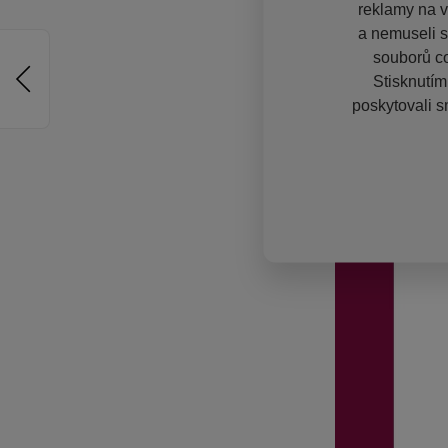
reklamy na vě
a nemuseli s
souborů co
Stisknutím
poskytovali s