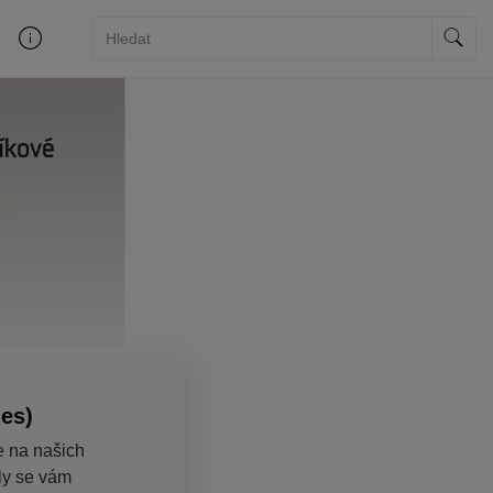
ies)
e na našich
aly se vám