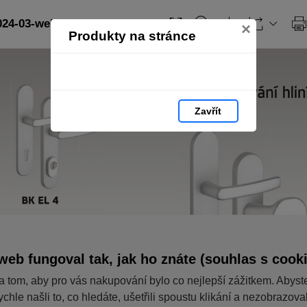
024-03-web: strana 32
×
Produkty na stránce
Zavřít
web fungoval tak, jak ho znáte (souhlas s cook
a tom, aby pro vás nakupování bylo co nejlepší zážitkem. Abyst
ychle našli to, co hledáte, ušetřili spoustu klikání a nezobrazov