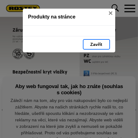
×
Produkty na stránce
Zavřít
Aby web fungoval tak, jak ho znáte (souhlas
s cookies)
Záleží nám na tom, aby pro vás nakupování bylo co nejlepší
zážitkem. Abyste na našich stránkách rychle našli to, co
hledáte, ušetřili spoustu klikání a nezobrazovaly se vám
reklamy na věci, které vás nezajímají. Abyste web viděli
v zobrazení na které jste zvyklí a nemuseli se pokaždé
přihlašovat. Proto od vás potřebujeme souhlas se